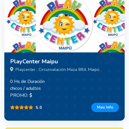
PlayCenter Maipu
Playcenter , Circunvalación Maza 884, Maipú
0 Hs de Duración
chicos / adultos
PROMO:
$
5.0
Mas Info