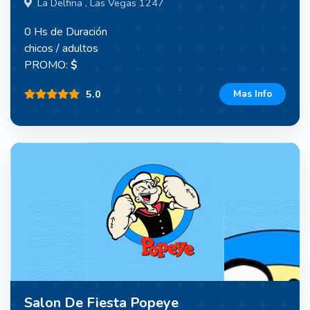
La Delfina , Las Vegas 1247
0 Hs de Duración
chicos / adultos
PROMO:
$
5.0
Mas Info
Salon De Fiesta Popeye