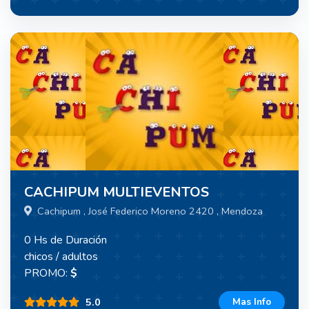
CACHIPUM MULTIEVENTOS
Cachipum , José Federico Moreno 2420 , Mendoza
0 Hs de Duración
chicos / adultos
PROMO:
$
5.0
Mas Info