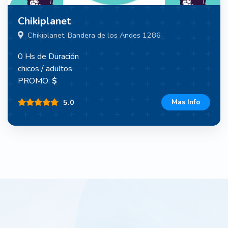
Chikiplanet
Chikiplanet, Bandera de los Andes 1286
0 Hs de Duración
chicos / adultos
PROMO:
$
5.0
Mas Info