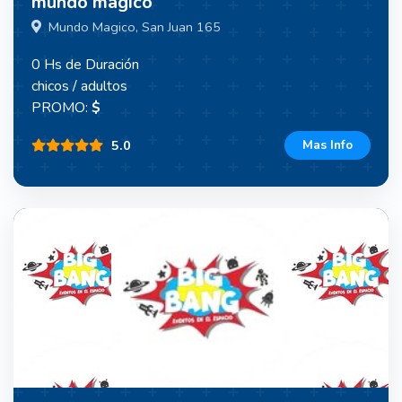
mundo magico
Mundo Magico, San Juan 165
0 Hs de Duración
chicos / adultos
PROMO:
$
5.0
Mas Info