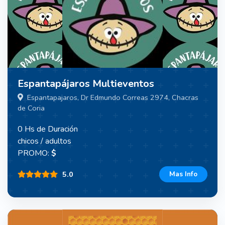
Espantapájaros Multieventos
Espantapajaros, Dr Edmundo Correas 2974, Chacras
de Coria
0 Hs de Duración
chicos / adultos
PROMO:
$
5.0
Mas Info