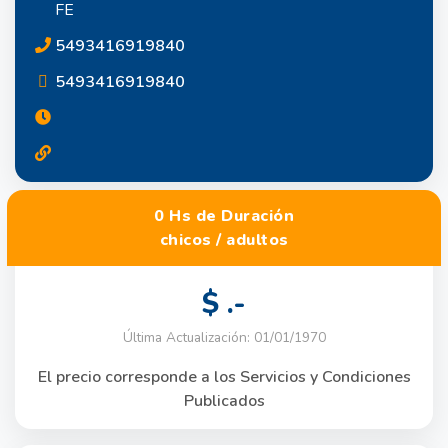
FE
5493416919840
5493416919840
0 Hs de Duración
chicos / adultos
$ .-
Última Actualización: 01/01/1970
El precio corresponde a los Servicios y Condiciones
Publicados