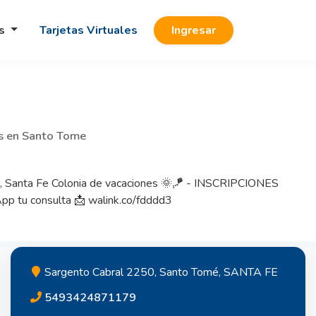
os
Tarjetas Virtuales
Ingresar
os en Santo Tome
e, Santa Fe Colonia de vacaciones 🌞🪁 - INSCRIPCIONES
 tu consulta 📩 walink.co/fdddd3
Sargento Cabral 2250, Santo Tomé, SANTA FE
5493424871179