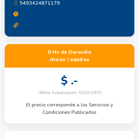
5493424871179
0 Hs de Duración
chicos / adultos
$ .-
Última Actualización: 01/01/1970
El precio corresponde a los Servicios y
Condiciones Publicados