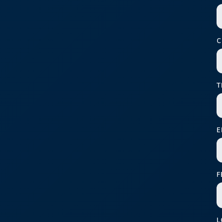
C
T
E
F
L