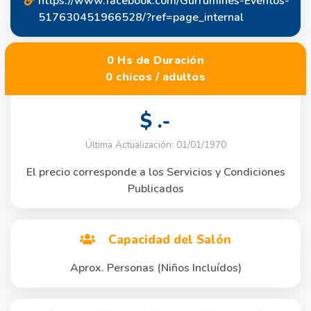
https://www.facebook.com/Gurrumines-Eventos-
517630451966528/?ref=page_internal
0 Hs de Duración
0 chicos / adultos
$ .-
Última Actualización: 01/01/1970
El precio corresponde a los Servicios y Condiciones
Publicados
Capacidad del Salón
Aprox. Personas (Niños Incluídos)