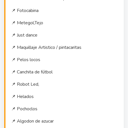
📌 Fotocabina
📌 Metegol,Tejo
📌 Just dance
📌 Maquillaje Artistico / pintacaritas
📌 Pelos locos
📌 Canchita de fútbol
📌 Robot Led,
📌 Helados
📌 Pochoclos
📌 Algodon de azucar