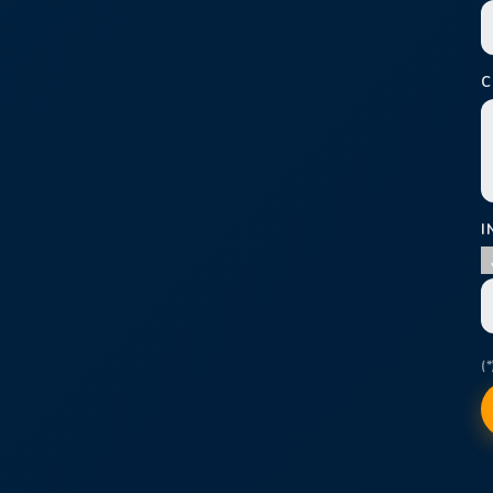
C
I
(