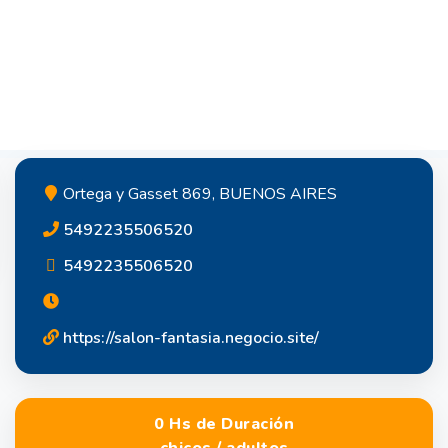
Ortega y Gasset 869, BUENOS AIRES
5492235506520
5492235506520
https://salon-fantasia.negocio.site/
0 Hs de Duración
chicos / adultos