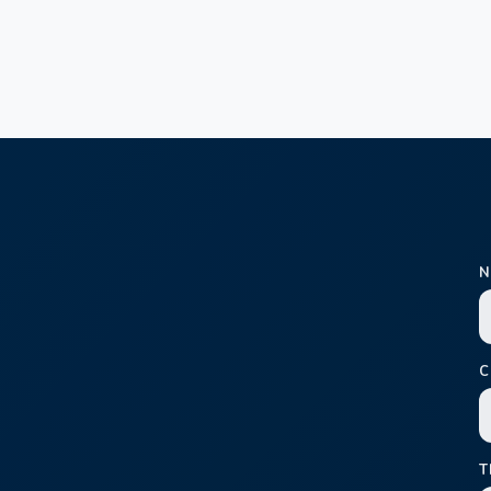
N
C
T