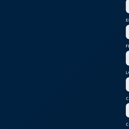
E
F
L
C
C