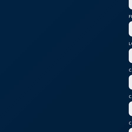
F
L
C
C
C