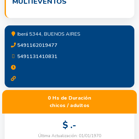
MULTIEVENTOS
Iberá 5344, BUENOS AIRES
5491162019477
5491131410831
0 Hs de Duración
chicos / adultos
$ .-
Última Actualización: 01/01/1970