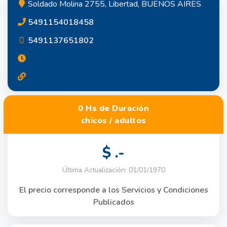
Soldado Molina 2755, Libertad, BUENOS AIRES
5491154018458
5491137651802
0 Hs de Duración
chicos / adultos
$ .-
Última Actualización: 01/01/1970
El precio corresponde a los Servicios y Condiciones
Publicados