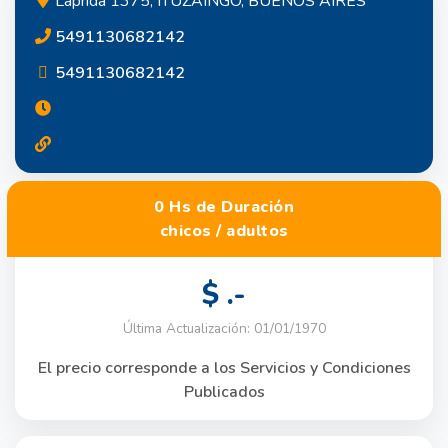
Laprida 1375, ITUZAINGO, BUENOS AIRES
5491130682142
5491130682142
0 Hs de Duración
chicos / adultos
$ .-
Última Actualización: 01/01/1970
El precio corresponde a los Servicios y Condiciones
Publicados