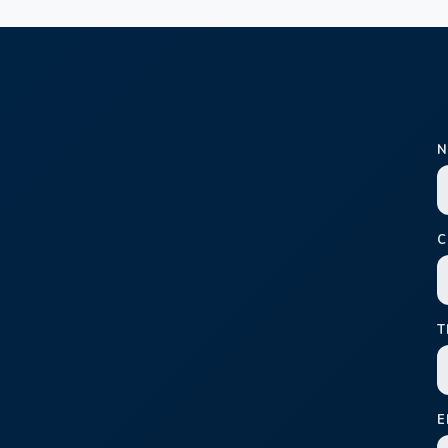
N
C
T
E