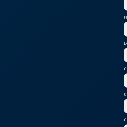
F
L
C
C
C