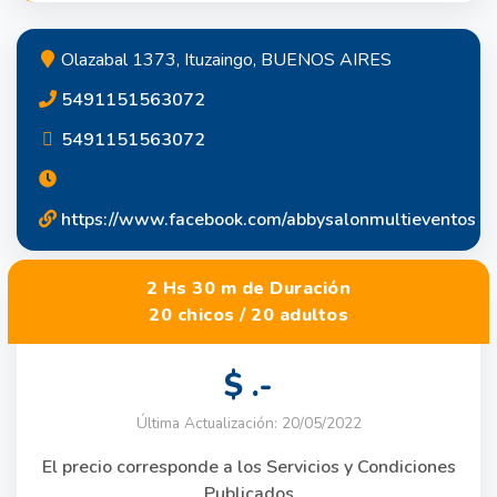
Olazabal 1373, Ituzaingo, BUENOS AIRES
5491151563072
5491151563072
https://www.facebook.com/abbysalonmultieventos
2 Hs 30 m de Duración
20 chicos / 20 adultos
$ .-
Última Actualización: 20/05/2022
El precio corresponde a los Servicios y Condiciones
Publicados